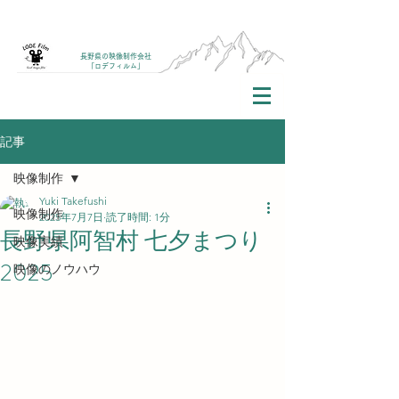
長野県の映像制作会社
「ロデフィルム」
記事
映像制作
Yuki Takefushi
映像制作
2025年7月7日
読了時間: 1分
長野県阿智村 七夕まつり
映像実績
2025
映像のノウハウ