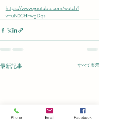
https://www.youtube.com/watch?
v=uN0CHFwgDqs
すべて表示
最新記事
Phone
Email
Facebook