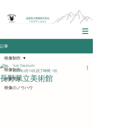
長野県の映像制作会社
「ロデフィルム」
記事
映像制作
Yuki Takefushi
映像制作
2025年3月19日
読了時間: 1分
長野県立美術館
映像実績
映像のノウハウ